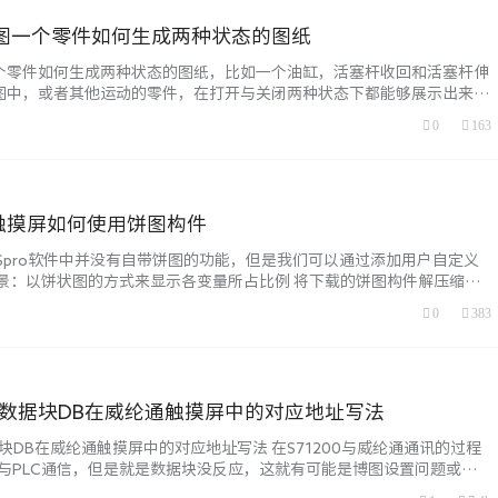
s工程图一个零件如何生成两种状态的图纸
工程图一个零件如何生成两种状态的图纸，比如一个油缸，活塞杆收回和活塞杆伸
图中，或者其他运动的零件，在打开与关闭两种状态下都能够展示出来，
说说操作步骤： 生成油缸的工程图效果如下： 这样既显示了油缸收回的
0
163
了油缸伸出的长度，很直观。 生成这样的工程图是如何操作的： 实现方
张图纸，用虚线代表另一种状态，第二种是…...
S触摸屏如何使用饼图构件
Spro软件中并没有自带饼图的功能，但是我们可以通过添加用户自定义
场景：以饼状图的方式来显示各变量所占比例 将下载的饼图构件解压缩得
夹，将该文件夹放到您软件的安装目录，mcgsPro软件安装路径通常在
0
383
cgsPro\Program\ActiveX\用户定制构件 放在用户定制构件文件夹下即
，在…...
0的数据块DB在威纶通触摸屏中的对应地址写法
据块DB在威纶通触摸屏中的对应地址写法 在S71200与威纶通通讯的过程
能与PLC通信，但是就是数据块没反应，这就有可能是博图设置问题或者
。 首先在博图中程序块 > 添加新块 > 数据块，假设数据块编号为37，