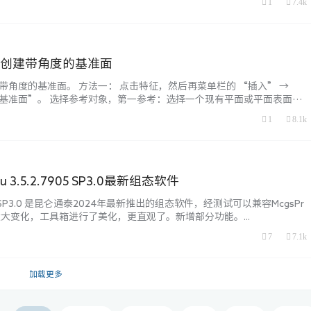
1
7.4k
，即偏移量8， 如果是DINT (32位整数)，S71200的双字地址为DB37.D
s 如何创建带角度的基准面
如何创建带角度的基准面。 方法一： 点击特征，然后再菜单栏的 “插入” →
“基准面”。 选择参考对象，第一参考：选择一个现有平面或平面表面
。 角度设置：在属性管理器中输入旋转角度（例如 45°）。勾选 “反
1
8.1k
可选）。 第二参考（可选）：如果需要基于某条边线旋转，选择一条边线
点击 ✔（确定） 完成基…...
 3.5.2.7905 SP3.0最新组态软件
.7905 SP3.0 是昆仑通泰2024年最新推出的组态软件，经测试可以兼容McgsPr
大变化，工具箱进行了美化，更直观了。新增部分功能。...
7
7.1k
加载更多