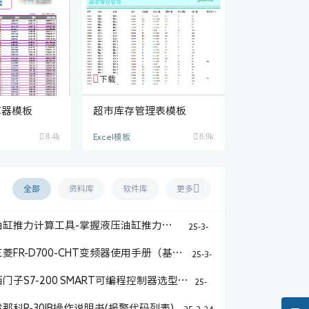
下载
1个资源
算器模板
超市库存管理表模板
8.4k
8.9k
Excel模板
全部
资料库
软件库
更多
油缸推力计算工具-掌握液压油缸推力的
25-3-
25
必备神器
三菱FR-D700-CHT变频器使用手册（基础
25-3-
11
篇+应用篇）
西门子S7-200 SMART可编程控制器选型
25-
3-7
样本2023-8月版
发那科R-30IB操作说明书(报警代码列表)
25-2-24