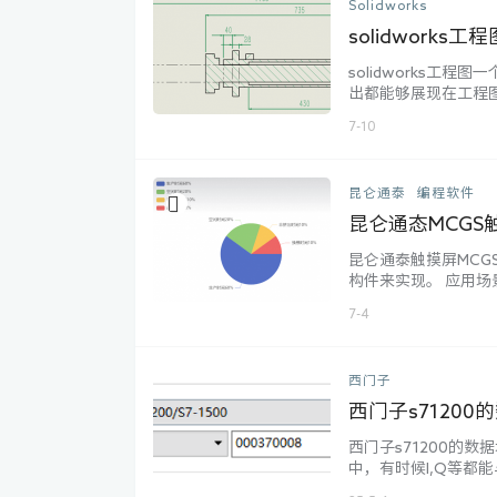
Solidworks
solidwork
solidworks
出都能够展现在工程
今天就以油缸为例，
7-10
长度，也以虚线显示
法呢有2种，一个是一
昆仑通泰
编程软件
昆仑通态MCG
昆仑通泰触摸屏MCG
构件来实现。 应用
到：饼饼状图构件文件
7-4
这里(默认D盘)：D:\M
可。重启mcgspro软件
西门子
西门子s7120
西门子s71200的数
中，有时候I,Q等都
威纶通的地址写的不对