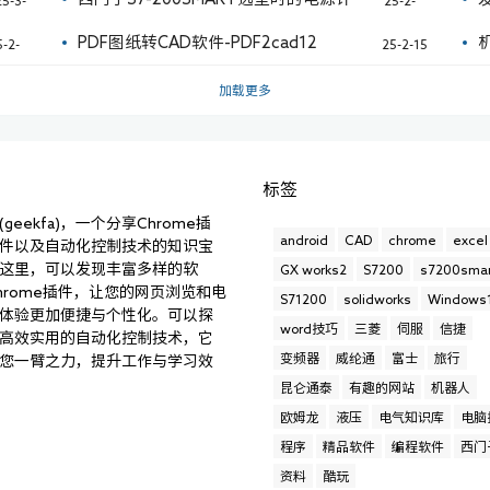
3
28
方法
PDF图纸转CAD软件-PDF2cad12
5-2-
25-2-15
8
加载更多
标签
geekfa)，一个分享Chrome插
android
CAD
chrome
excel
件以及自动化控制技术的知识宝
这里，可以发现丰富多样的软
GX works2
S7200
s7200smar
hrome插件，让您的网页浏览和电
S71200
solidworks
Windows
体验更加便捷与个性化。可以探
word技巧
三菱
伺服
信捷
高效实用的自动化控制技术，它
变频器
威纶通
富士
旅行
您一臂之力，提升工作与学习效
昆仑通泰
有趣的网站
机器人
欧姆龙
液压
电气知识库
电脑
程序
精品软件
编程软件
西门
资料
酷玩