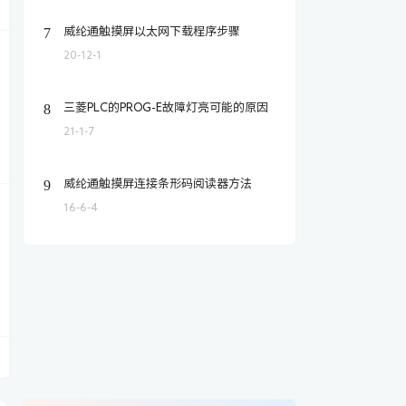
7
威纶通触摸屏以太网下载程序步骤
20-12-1
8
三菱PLC的PROG-E故障灯亮可能的原因
21-1-7
9
威纶通触摸屏连接条形码阅读器方法
16-6-4