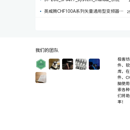
册2022版
英威腾CHF100A系列矢量通用型变频器说
2
1
明书 V1.7
我们的团队
极客坊(
件、软
库，在
件、C
脑使用
索各种
们将助
率！