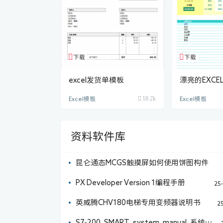
下载
下载
1个资源
1个资源
excel发货单模板
漂亮的EXC
划表
18.2k
Excel模板
Excel模板
资料软件库
昆仑通态MCGS触摸屏如何使用饼图构件
PX Developer Version 1编程手册
25
英威腾CHV180电梯专用变频器说明书
25
S7-200_SMART_system_manual_系统手