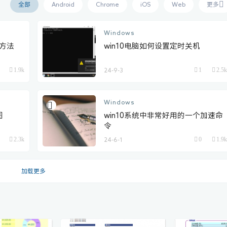
全部
Android
Chrome
iOS
Web
更多
Windows
关方法
win10电脑如何设置定时关机
1.9k
1
2.5k
24-9-3
Windows
图
win10系统中非常好用的一个加速命
令
2.3k
0
1.9k
24-6-1
加载更多