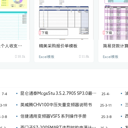
下载
下载
1个资源
1个资源
EL个人收支规
精美采购报价单模板
简易贷款计
10.1k
11.8k
Excel模板
Excel模板
昆仑通泰McgsStu 3.5.2.7905 SP3.0最新
7-4
25-4-
11
组态软件
英威腾CHV100中压矢量变频器说明书
-3-19
25-3-11
信捷通用变频器V5F5 系列操作手册
-3-8
25-3-8
西门子S7-200SMART选型时的电源计算
25-3-
25-2-