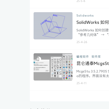
25-5-6
即DB20,起始地址为8
BD8，…...
Solidworks
SolidWork
SolidWorks 
“参考几何体” → 
（如“前视基准面”）
25-4-26
转” 可调整方向（
作为旋转轴。确认创建，
编程软件
软件库
昆仑通泰McgsStu
McgsStu 3.5.2
o的程序。界面没有太
25-4-11