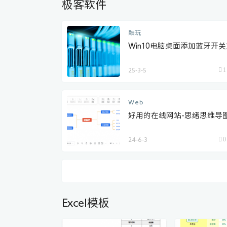
极客软件
酷玩
Win10电脑桌面添加蓝牙开
1
25-3-5
Web
好用的在线网站-思绪思维导
0
24-6-3
Excel模板