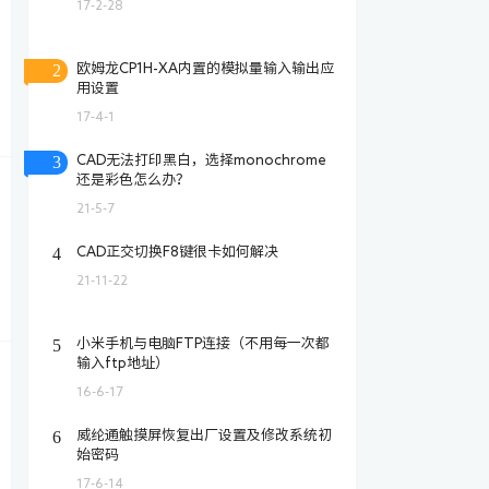
17-2-28
2
欧姆龙CP1H-XA内置的模拟量输入输出应
用设置
17-4-1
3
CAD无法打印黑白，选择monochrome
还是彩色怎么办？
21-5-7
4
CAD正交切换F8键很卡如何解决
21-11-22
5
小米手机与电脑FTP连接（不用每一次都
输入ftp地址）
16-6-17
6
威纶通触摸屏恢复出厂设置及修改系统初
始密码
17-6-14